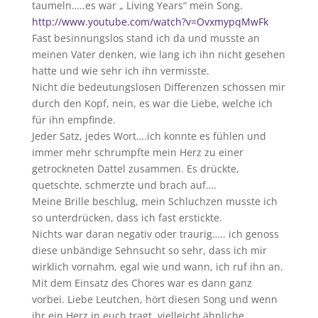
taumeln…..es war „ Living Years“ mein Song.
http://www.youtube.com/watch?v=OvxmypqMwFk
Fast besinnungslos stand ich da und musste an
meinen Vater denken, wie lang ich ihn nicht gesehen
hatte und wie sehr ich ihn vermisste.
Nicht die bedeutungslosen Differenzen schossen mir
durch den Kopf, nein, es war die Liebe, welche ich
für ihn empfinde.
Jeder Satz, jedes Wort….ich konnte es fühlen und
immer mehr schrumpfte mein Herz zu einer
getrockneten Dattel zusammen. Es drückte,
quetschte, schmerzte und brach auf….
Meine Brille beschlug, mein Schluchzen musste ich
so unterdrücken, dass ich fast erstickte.
Nichts war daran negativ oder traurig….. ich genoss
diese unbändige Sehnsucht so sehr, dass ich mir
wirklich vornahm, egal wie und wann, ich ruf ihn an.
Mit dem Einsatz des Chores war es dann ganz
vorbei. Liebe Leutchen, hört diesen Song und wenn
ihr ein Herz in euch tragt, vielleicht ähnliche