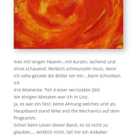
Ines mit langen Haaren…mit kurzen, lachend und
ernst schauend. Wirklich schmunzeln muss, denn
ich sehe gerade die Bilder vor mir….beim Schreiben.
Ich
Irre Momente- Teil 4 einer verrückten Zeit
Vor einigen Monaten war ich in Linz.
Ja, es war ein Fest, keine Ahnung welches und als
Hauptband stand Mike and the Mechanics auf dem
Programm.
Schon beim Lesen dieser Band, es ist nicht zu
glauben…. wirklich nicht, lief mir ein eiskalter